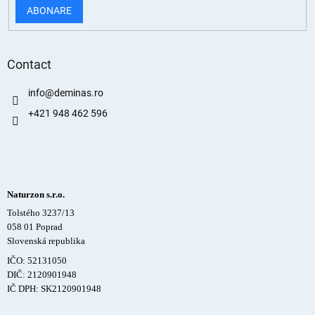
ABONARE
Contact
info
@
deminas.ro
+421 948 462 596
Naturzon s.r.o.
Tolstého 3237/13
058 01 Poprad
Slovenská republika
IČO: 52131050
DIČ: 2120901948
IČ DPH: SK2120901948