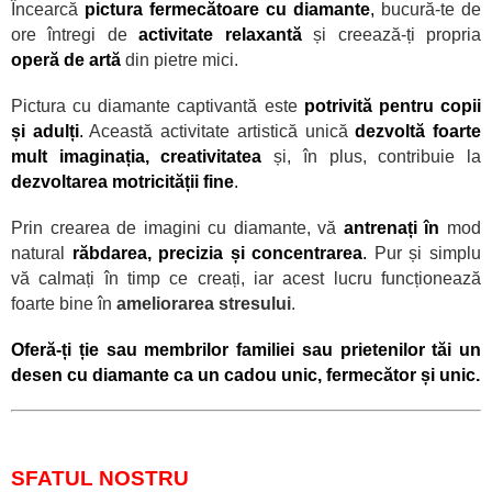
Încearcă
pictura fermecătoare cu diamante
,
bucură-te de
ore
întregi de
activitate relaxantă
și creează-ți propria
operă de artă
din pietre mici.
Pictura cu diamante captivantă este
potrivită pentru copii
și adulți
.
Această activitate artistică unică
dezvoltă foarte
mult imaginația, creativitatea
și,
în plus, contribuie la
dezvoltarea motricității fine
.
Prin crearea de imagini cu diamante, vă
antrenați
în
mod
natural
răbdarea, precizia și concentrarea
.
Pur și simplu
vă calmați în timp ce creați, iar acest lucru funcționează
foarte bine în
ameliorarea stresului
.
Oferă-ți ție sau membrilor familiei sau prietenilor tăi un
desen cu diamante ca un cadou unic, fermecător și unic.
SFATUL NOSTRU