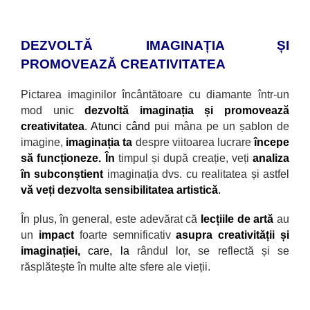
DEZVOLTĂ IMAGINAȚIA ȘI
PROMOVEAZĂ CREATIVITATEA
Pictarea imaginilor încântătoare cu diamante
într-un
mod unic
dezvoltă imaginația și promovează
creativitatea
. Atunci când
pui mâna pe un șablon de
imagine,
imaginația ta
despre viitoarea lucrare
începe
să funcționeze. În
timpul și după creație, veți
analiza
în subconștient
imaginația dvs. cu realitatea și astfel
vă veți dezvolta sensibilitatea artistică
.
În plus, în general, este adevărat că
lecțiile de artă
au
un
impact
foarte semnificativ
asupra creativității și
imaginației,
care, la
r
ândul lor, se reflectă și se
răsplătește în multe alte sfere ale vieții.