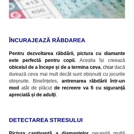
ÎNCURAJEAZĂ RĂBDAREA
Pentru dezvoltarea răbdării, pictura cu diamante
este perfectă pentru copii.
Aceștia
își creează
obiceiul de a începe și de a termina ceva
, chiar
dacă
durează ceva mai mult decât sunt obișnuiți cu jocurile
obișnuite. Bineînțeles,
antrenarea răbdării într-un
mod
atât de plăcut
de recreere va fi cu siguranță
apreciată și de adulți
.
DETECTAREA STRESULUI
Pictura captivantă a diamantelor
necesită multă