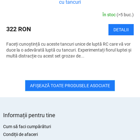
cu tancuri
În stoc
(>5 buc.)
322 RON
DETALII
Faceți cunoștință cu aceste tancuri unice de luptă RC care vă vor
duce la o adevărată luptă cu tancuri. Experimentați fiorul luptei și
multă distracție cu acest set grozav de...
AFIŞEAZĂ TOATE PRODUSELE ASOCIATE
S
u
Informații pentru tine
b
s
Cum să faci cumpărături
o
Condiții de afaceri