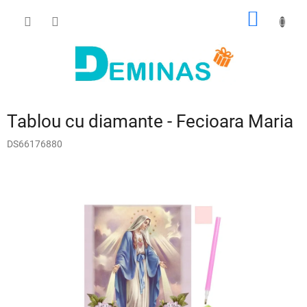
Treci
COŞ
la
conținut
DE
CUMPĂ
Tablou cu diamante - Fecioara Maria
DS66176880