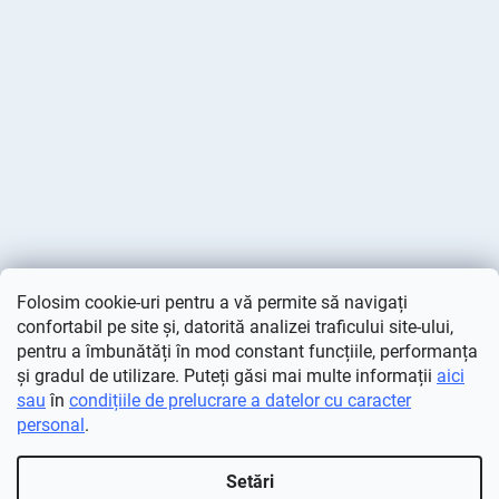
Folosim cookie-uri pentru a vă permite să navigați
confortabil pe site și, datorită analizei traficului site-ului,
pentru a îmbunătăți în mod constant funcțiile, performanța
și gradul de utilizare. Puteți găsi mai multe informații
aici
sau
în
condițiile de prelucrare a datelor cu caracter
personal
.
Creat de Shoptet
Setări