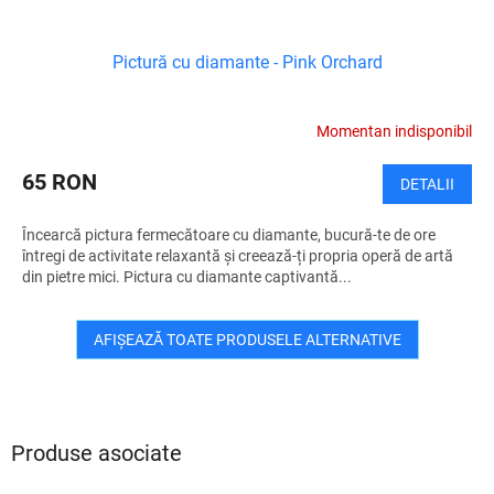
Pictură cu diamante - Pink Orchard
Momentan indisponibil
65 RON
DETALII
Încearcă pictura fermecătoare cu diamante, bucură-te de ore
întregi de activitate relaxantă și creează-ți propria operă de artă
din pietre mici. Pictura cu diamante captivantă...
AFIŞEAZĂ TOATE PRODUSELE ALTERNATIVE
Produse asociate