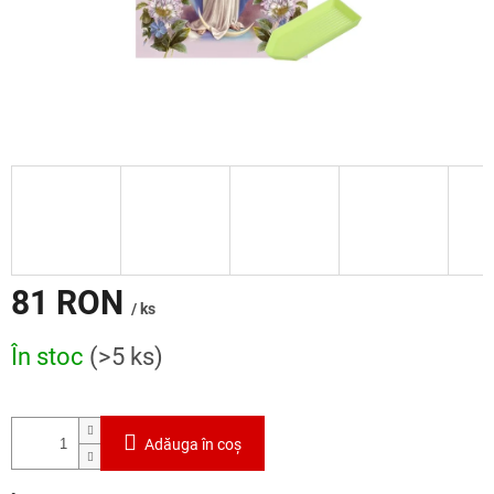
81 RON
/ ks
Evaluare
În stoc
(>5 ks)
preţ:
Adăuga în coş