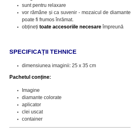
sunt pentru relaxare
vor răm
âne și ca suvenir - mozaicul de diamante
poate fi frumos înrămat.
obțineți
toate accesoriile necesare
împreună
SPECIFICAȚII TEHNICE
dimensiunea imaginii: 25 x 35 cm
Pachetul conține:
Imagine
diamante colorate
aplicator
clei uscat
container