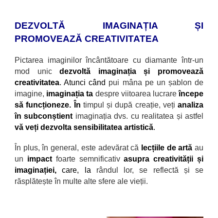
DEZVOLTĂ IMAGINAȚIA ȘI
PROMOVEAZĂ CREATIVITATEA
Pictarea imaginilor încântătoare cu diamante
într-un
mod unic
dezvoltă imaginația și promovează
creativitatea
. Atunci când
pui mâna pe un șablon de
imagine,
imaginația ta
despre viitoarea lucrare
începe
să funcționeze. În
timpul și după creație, veți
analiza
în subconștient
imaginația dvs. cu realitatea și astfel
vă veți dezvolta sensibilitatea artistică
.
În plus, în general, este adevărat că
lecțiile de artă
au
un
impact
foarte semnificativ
asupra creativității și
imaginației,
care, la
r
ândul lor, se reflectă și se
răsplătește în multe alte sfere ale vieții.