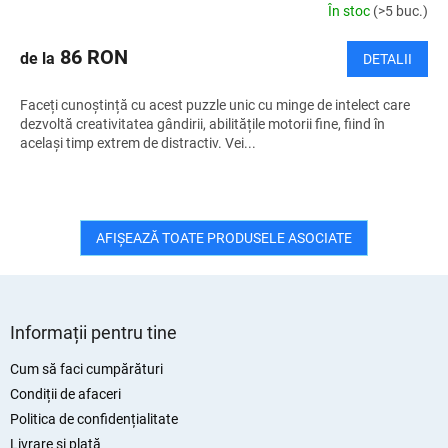
În stoc
(>5 buc.)
86 RON
de la
DETALII
Faceți cunoștință cu acest puzzle unic cu minge de intelect care
dezvoltă creativitatea gândirii, abilitățile motorii fine, fiind în
același timp extrem de distractiv. Vei...
AFIŞEAZĂ TOATE PRODUSELE ASOCIATE
S
u
Informații pentru tine
b
s
Cum să faci cumpărături
o
Condiții de afaceri
l
Politica de confidențialitate
Livrare și plată