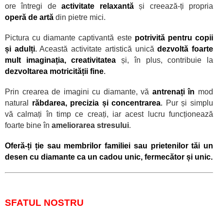
ore
întregi de
activitate relaxantă
și creează-ți propria
operă de artă
din pietre mici.
Pictura cu diamante captivantă este
potrivită pentru copii
și adulți
.
Această activitate artistică unică
dezvoltă foarte
mult imaginația, creativitatea
și,
în plus, contribuie la
dezvoltarea motricității fine
.
Prin crearea de imagini cu diamante, vă
antrenați
în
mod
natural
răbdarea, precizia și concentrarea
.
Pur și simplu
vă calmați în timp ce creați, iar acest lucru funcționează
foarte bine în
ameliorarea stresului
.
Oferă-ți ție sau membrilor familiei sau prietenilor tăi un
desen cu diamante ca un cadou unic, fermecător și unic.
SFATUL NOSTRU