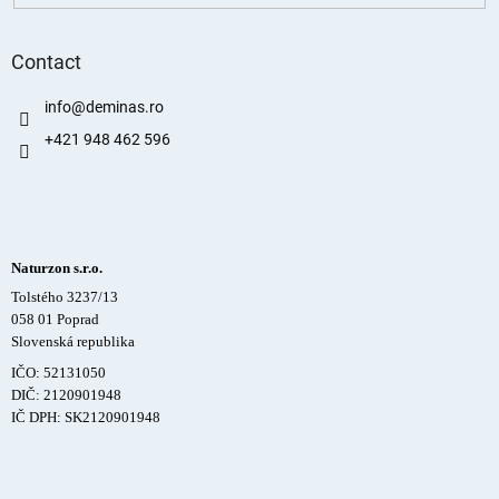
Contact
info
@
deminas.ro
+421 948 462 596
Naturzon s.r.o.
Tolstého 3237/13
058 01 Poprad
Slovenská republika
IČO: 52131050
DIČ: 2120901948
IČ DPH: SK2120901948