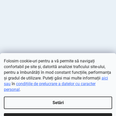
Folosim cookie-uri pentru a vă permite să navigați
confortabil pe site și, datorită analizei traficului site-ului,
pentru a îmbunătăți în mod constant funcțiile, performanța
și gradul de utilizare. Puteți găsi mai multe informații
aici
sau
în
condițiile de prelucrare a datelor cu caracter
personal
.
Creat de Shoptet
Setări
Drepturi de autor 2026
Deminas
. Toate drepturile rezervate.
Editați setările cookie-urilor