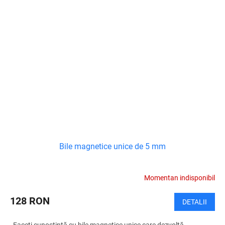
Bile magnetice unice de 5 mm
Momentan indisponibil
128 RON
DETALII
Faceți cunoștință cu bile magnetice unice care dezvoltă