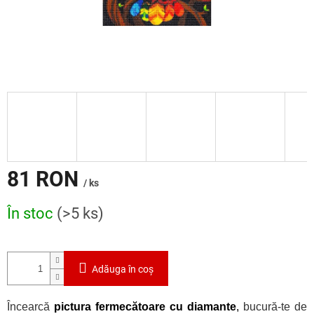
81 RON
/ ks
Evaluare
În stoc
(>5 ks)
preţ:
Adăuga în coş
Încearcă
pictura fermecătoare cu diamante
,
bucură-te de