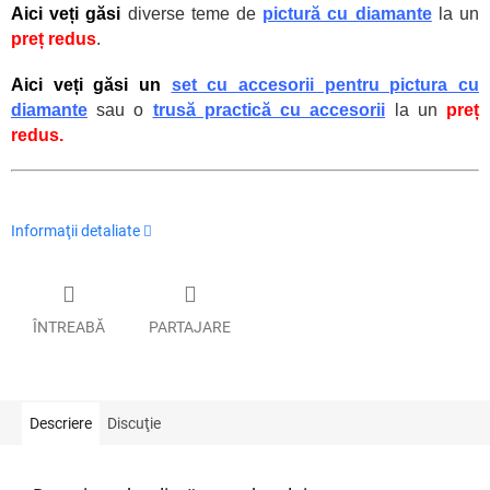
Aici veți găsi
diverse teme de
pictură cu diamante
la un
preț redus
.
Aici veți găsi un
set cu accesorii pentru pictura cu
diamante
sau o
trusă practică cu accesorii
la un
preț
redus.
Informaţii detaliate
ÎNTREABĂ
PARTAJARE
Descriere
Discuţie