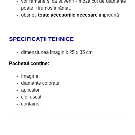
vor răm
âne și ca suvenir - mozaicul de diamante
poate fi frumos înrămat.
obțineți
toate accesoriile necesare
împreună
SPECIFICAȚII TEHNICE
dimensiunea imaginii: 25 x 35 cm
Pachetul conține:
Imagine
diamante colorate
aplicator
clei uscat
container