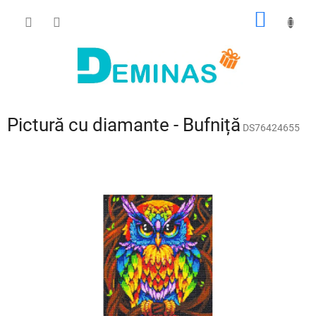
Treci
COŞ
la
conținut
DE
CUMPĂ
Pictură cu diamante - Bufniță
DS76424655