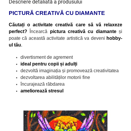
Descriere detaliată a produsului
PICTURĂ CREATIVĂ CU DIAMANTE
Căutați o activitate creativă care să vă relaxeze
perfect?
Încearcă
pictura creativă cu diamante
și
poate că această activitate artistică va deveni
hobby-
ul tău
.
divertisment de agrement
ideal pentru copii și adulți
dezvoltă imaginația și promovează creativitatea
dezvoltarea abilităților motorii fine
încurajează răbdarea
ameliorează stresul