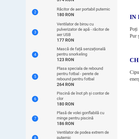
Răcitor de aer portabil puternic
180 RON
IN
Ventilator de birou cu
Poți
pulverizator de apă - răcitor de
aer USB
Pur 
177 RON
Mască de față senzațională
pentru snorkeling
CH
123 RON
Plasa speciala de rebound
Cipu
pentru fotbal - perete de
ener
rebound pentru fotbal
264 RON
Piscină de înot ph și contor de
clor
180 RON
Plasă de volei gonflabilă cu
minge pentru piscină
186 RON
Ventilator de podea extrem de
puternic