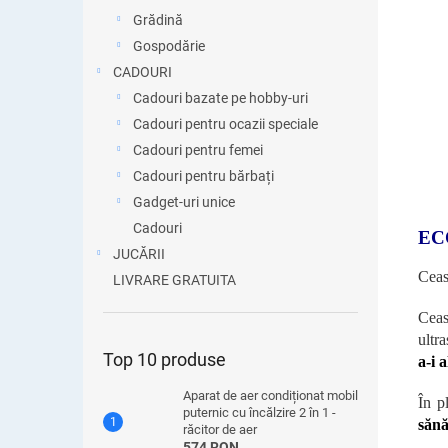
Grădină
Gospodărie
CADOURI
Cadouri bazate pe hobby-uri
Cadouri pentru ocazii speciale
Cadouri pentru femei
Cadouri pentru bărbați
Gadget-uri unice
Cadouri
EC
JUCĂRII
Ceas
LIVRARE GRATUITA
Ceas
ultr
Top 10 produse
a-i 
Aparat de aer condiționat mobil
În p
puternic cu încălzire 2 în 1 -
sănă
răcitor de aer
574 RON