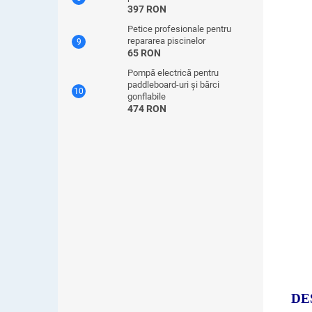
397 RON
Petice profesionale pentru
repararea piscinelor
65 RON
Pompă electrică pentru
paddleboard-uri și bărci
gonflabile
474 RON
DE