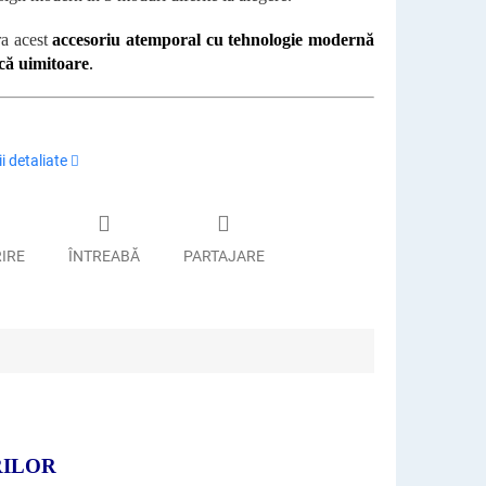
ra acest
accesoriu atemporal cu tehnologie modernă
ică uimitoare
.
i detaliate
RIRE
ÎNTREABĂ
PARTAJARE
RILOR