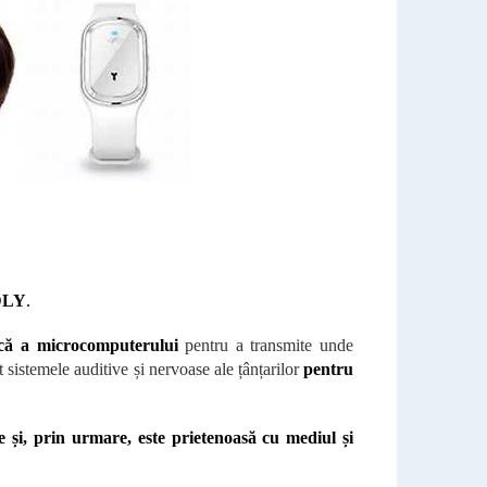
DLY
.
nică a microcomputerului
pentru a transmite unde
 sistemele auditive și nervoase ale țânțarilor
pentru
e și, prin urmare, este prietenoasă cu mediul și