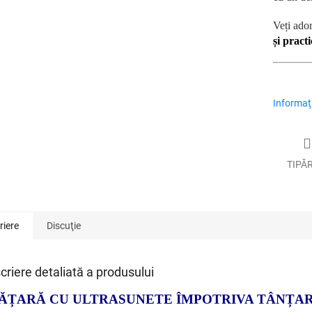
Veți ado
și pract
Informaţi
TIPĂ
riere
Discuţie
criere detaliată a produsului
ĂȚARĂ CU ULTRASUNETE ÎMPOTRIVA TÂNȚA