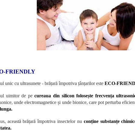
O-FRIENDLY
ul unic cu ultrasunete - brățară împotriva țânțarilor este
ECO-FRIEN
ul uimitor de pe
cureaua din silicon
folosește frecvența ultraso
asonice, unde electromagnetice și unde bionice, care pot perturba eficient
alunga.
lus, această brățară împotriva insectelor nu
conține substanțe chimic
tatea.