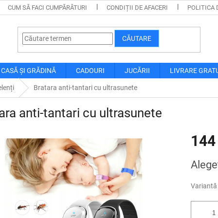
CUM SĂ FACI CUMPĂRĂTURI
CONDIȚII DE AFACERI
POLITICA 
CĂUTARE
CASĂ ȘI GRĂDINĂ
CADOURI
JUCĂRII
LIVRARE GRAT
lenți
Bratara anti-tantari cu ultrasunete
ara anti-tantari cu ultrasunete
144
Evaluare
Alegeţ
preţ:
Variantă