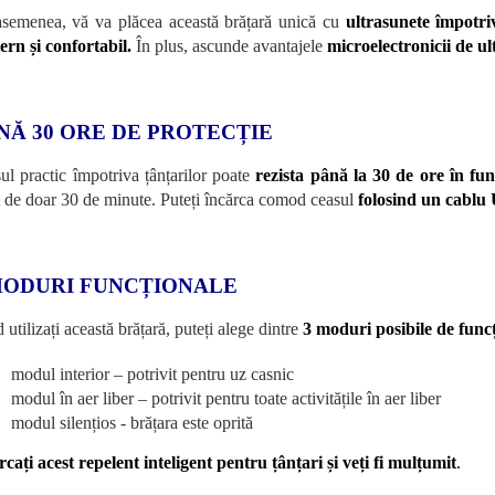
semenea, vă va plăcea această brățară unică cu
ultrasunete împotri
rn și confortabil.
În plus, ascunde avantajele
microelectronicii de ul
NĂ 30 ORE DE PROTECȚIE
ul practic împotriva țânțarilor poate
rezista până la 30 de ore în fu
t de doar 30 de minute. Puteți încărca comod ceasul
folosind un cablu
MODURI FUNCȚIONALE
utilizați această brățară, puteți alege dintre
3 moduri posibile de funcț
modul interior – potrivit pentru uz casnic
modul în aer liber – potrivit pentru toate activitățile în aer liber
modul silențios - brățara este oprită
rcați acest repelent inteligent pentru țânțari și veți fi mulțumit
.