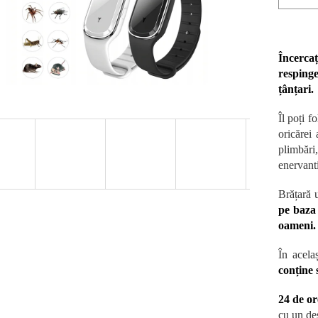
Încerca
resping
țânțari.
Îl poți f
oricărei 
plimbări,
enervanti
Brățară 
pe baza 
oameni
În acela
conține 
24 de or
cu un des