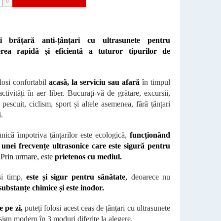
ți brățară anti-țânțari cu ultrasunete pentru
erea rapidă și eficientă a tuturor tipurilor de
olosi confortabil
acasă, la serviciu sau afară
în timpul
activități în aer liber. Bucurați-vă de grătare, excursii,
 pescuit, ciclism, sport și altele asemenea, fără țânțari
.
unică împotriva țânțarilor este ecologică,
funcționând
unei frecvențe ultrasonice care este sigură pentru
.
Prin urmare, este
prietenos cu mediul.
și timp,
este și sigur pentru sănătate
,
deoarece nu
substanțe chimice și este inodor.
e pe zi,
puteți folosi acest ceas de țânțari cu ultrasunete
ign modern în 3 moduri diferite la alegere.