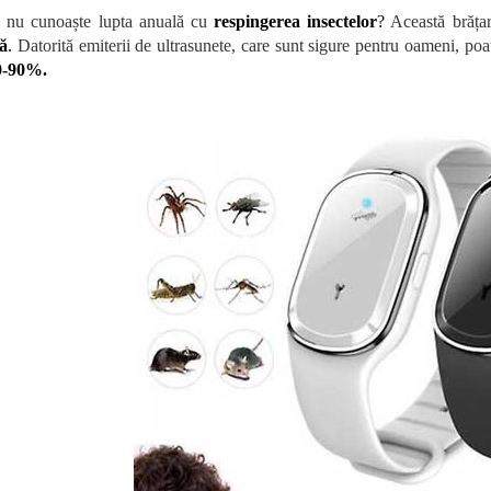
 nu cunoaște lupta anuală cu
respingerea insectelor
?
Această brățar
ă
.
Datorită emiterii de ultrasunete, care sunt sigure pentru oameni, po
0-90%.