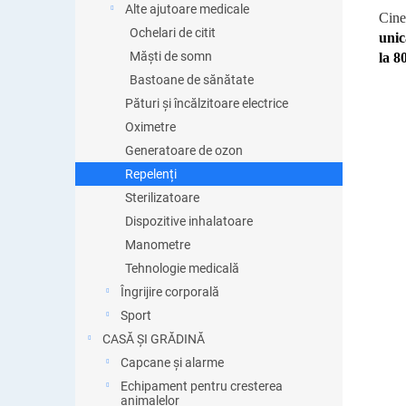
Alte ajutoare medicale
Cine
Ochelari de citit
unic
Măști de somn
la 8
Bastoane de sănătate
Pături și încălzitoare electrice
Oximetre
Generatoare de ozon
Repelenți
Sterilizatoare
Dispozitive inhalatoare
Manometre
Tehnologie medicală
Îngrijire corporală
Sport
CASĂ ȘI GRĂDINĂ
Capcane și alarme
Echipament pentru cresterea
animalelor