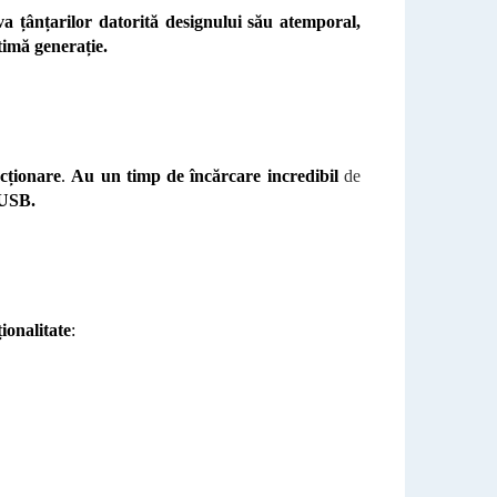
va țânțarilor datorită designului său atemporal,
timă generație.
ncționare
.
Au un timp de încărcare incredibil
de
 USB.
ionalitate
: