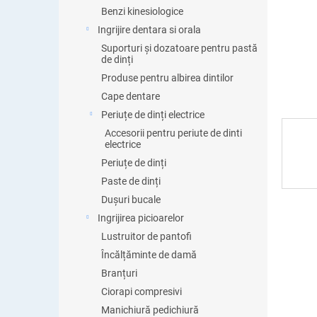
ă
Benzi kinesiologice
Ingrijire dentara si orala
Suporturi și dozatoare pentru pastă
de dinți
Produse pentru albirea dintilor
Cape dentare
Periuțe de dinți electrice
Accesorii pentru periute de dinti
electrice
Periuțe de dinți
Paste de dinți
Dușuri bucale
Ingrijirea picioarelor
Lustruitor de pantofi
Încălțăminte de damă
Branțuri
Ciorapi compresivi
Manichiură pedichiură