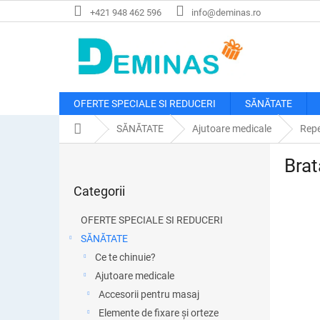
Treci
+421 948 462 596
info@deminas.ro
la
conținut
OFERTE SPECIALE SI REDUCERI
SĂNĂTATE
Acasă
SĂNĂTATE
Ajutoare medicale
Repe
B
Brat
a
Sari
r
Categorii
peste
ă
categorii
l
OFERTE SPECIALE SI REDUCERI
a
SĂNĂTATE
t
Ce te chinuie?
e
r
Ajutoare medicale
a
Accesorii pentru masaj
l
Elemente de fixare și orteze