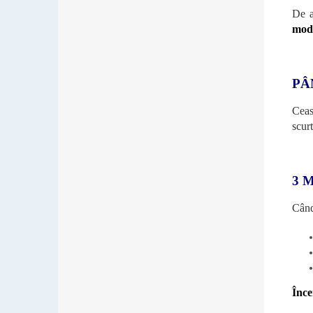
De a
mode
PÂ
Ceas
scur
3 
Când 
Înce