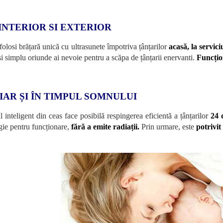
 INTERIOR SI EXTERIOR
 folosi brățară unică cu ultrasunete împotriva țânțarilor
acasă, la servici
și simplu oriunde ai nevoie pentru a scăpa de țânțarii enervanti.
Funcțio
IAR ȘI ÎN TIMPUL SOMNULUI
l inteligent din ceas face posibilă respingerea eficientă a țânțarilor
24 
gie pentru funcționare,
fără a emite radiații.
Prin urmare, este
potrivit